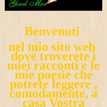
Benvenuti
nel mio sito web
dove troverete i
miei racconti e le
mie poesie che
potrete leggere ,
comodamente, a
casa Vostra