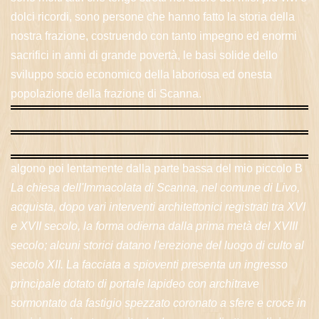
dolci ricordi, sono persone che hanno fatto la storia della
nostra frazione, costruendo con tanto impegno ed enormi
sacrifici in anni di grande povertà, le basi solide dello
sviluppo socio economico della laboriosa ed onesta
popolazione della frazione di Scanna.
algono poi lentamente dalla parte bassa del mio piccolo B
La chiesa dell'Immacolata di Scanna, nel comune di Livo,
acquista, dopo vari interventi architettonici registrati tra XVI
e XVII secolo, la forma odierna dalla prima metà del XVIII
secolo; alcuni storici datano l'erezione del luogo di culto al
secolo XII. La facciata a spioventi presenta un ingresso
principale dotato di portale lapideo con architrave
sormontato da fastigio spezzato coronato a sfere e croce in