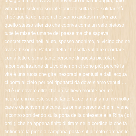
disagio ma che aveva nel rovescio della medaglia, dato
vita ad un sistema sociale fondato sulla vera solidarietà
cheè quella dei poveri che sanno aiutarsi in silenzio,
quello stesso silenzio che copriva come un velo pietoso
tutte le miserie umane del paese ma che sapeva
concretizzarsi nell’ aiuto, spesso anonimo, al vicino che ne
aveva bisogno. Parlare della chiesetta vul dire ricordare
con affetto e stima tante persone di questa piccola e
laboriosa frazione di Livo che non ci sono più, perché la
vita è una ruota che gira inesorabile per tutti a dall’ acqua
ci porta al cielo per poi riportarci da dove siamo venuti …
ed è un dovere oltre che un sollievo morale per me
ricordare in questo scritto tante facce famigliari a me molto
care e descriverne alcune. La prima persona che mi viene
incontro sorridendo sulla porta della chiesetta è la Rina ( di
orsi ), che ha appena finito di tirare nella cordicella che fa
tintinnare la piccola campana posta sul piccolo campanile