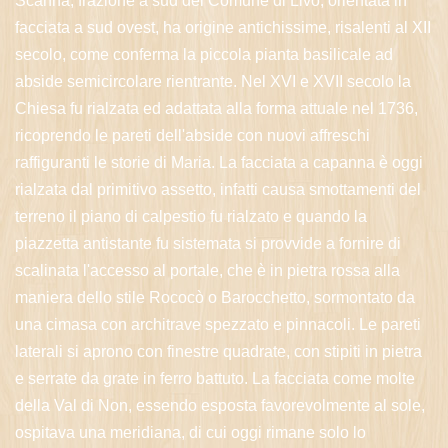
Scanna, frazione a sud del Comune di Livo, orientata in
facciata a sud ovest, ha origine antichissime, risalenti al XII
secolo, come conferma la piccola pianta basilicale ad
abside semicircolare rientrante. Nel XVI e XVII secolo la
Chiesa fu rialzata ed adattata alla forma attuale nel 1736,
ricoprendo le pareti dell'abside con nuovi affreschi
raffiguranti le storie di Maria. La facciata a capanna è oggi
rialzata dal primitivo assetto, infatti causa smottamenti del
terreno il piano di calpestio fu rialzato e quando la
piazzetta antistante fu sistemata si provvide a fornire di
scalinata l'accesso al portale, che è in pietra rossa alla
maniera dello stile Rococò o Barocchetto, sormontato da
una cimasa con architrave spezzato e pinnacoli. Le pareti
laterali si aprono con finestre quadrate, con stipiti in pietra
e serrate da grate in ferro battuto. La facciata come molte
della Val di Non, essendo esposta favorevolmente al sole,
ospitava una meridiana, di cui oggi rimane solo lo