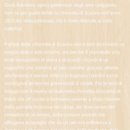
Gesù Bambino, opera gardenese degli anni cinquanta.
Non so per quale delitto la chiesetta di Scanna nell’anno
1815 sia stata profanata, ma fu tosto ridonata al culto
cattolico.
Parlare della chiesetta di Scanna non è solo descrivere un
tempio storico antichissimo, ma per me è soprattutto una
fonte inesauribile di storia e di ricordi: i ricordi di un
ragazzino che assieme ai suoi coetanei giocava attorno
alla fontana e spesse volte ci si bagnava i piedini o ci si
immergeva dentro nei giorni torridi d’ estate. Poi le sere di
maggio con il rosario recitato nella chiesetta stracolma di
fedeli che all’ uscita si fermaano sovente a chiacchierare
della giornata trascorsa nei campi, del duro lavoro del
contadino di un tempo, della comune povertà che
affliggeva le famiglie che da un lato era sofferenza e