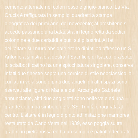
cemento alternate nei colori rosso e grigio-bianco. La Via
Crucis è raffigurata in semplici quadretti a stampa
oleografica dei primi anni del novecento; al presbiterio si
accede passando una balaustra in legno retta da sedici
colonnine e due cariatidi a putti sui pilastrini. Ai lati
dell’altare sul muro absidale erano dipinti ad affresco un S
Antonio a sinistra e a destra il Sacrificio di Isacco, ora sotto
lo scialbo; il catino ha una spicchiatura singolare, conserva
infatti due finestre sopra una cornice di stile neoclassico, ai
cui lati in vela sono dipinti due angeli, gli altri spazi sono
riservati alle figure di Maria e dell'Arcangelo Gabriele
annunciante, altri due angioletti sono nelle vele ed una
grande colomba simbolo della SS. Trinità è raggiata al
centro. L'altare è in legno dipinto ad imitazione marmorea,
restaurato da Carlo Verra nel 1939, esso poggia su tre
gradini in pietra rossa ed ha un semplice paliotto decorato