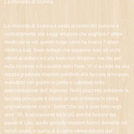
La chiesetta di Scanna
La chiesetta di Scanna è posta al centro del paesino e
contrariamente alle Leggi religiose che vogliono l’ altare
rivolto verso est, questo luogo sacro ha invece l’ altare
ribolto a sud. Sono dettagli che appaiono solo ad occhi
attenti ai dettami ed alle tradizioni religiose, ma che per
nulla incidono sulla qualità della Fede. Vi si accede da una
doppia gradinata disposta parallela alla facciata principale,
manufatto con gradini in pietra e cubettato nella
pavimentazione dell’ ingresso. Nella piazzetta antistante la
facciata principale è situata un antica fontana in pietra,
originariamente con il “ brenz “che poi è stato tolto negli
anni ‘ 90, è sicuramente tra le più antiche fontane del
paese di Livo, quelle gemelle esistenti furono demolite nei
secoli scorsi, e quella di Scanna venne salvata dall’