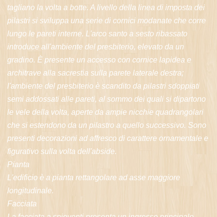
tagliano la volta a botte. A livello della linea di imposta dei
pilastri si sviluppa una serie di cornici modanate che corre
lungo le pareti interne. L'arco santo a sesto ribassato
introduce all'ambiente del presbiterio, elevato da un
gradino. È presente un accesso con cornice lapidea e
architrave alla sacrestia sulla parete laterale destra;
l'ambiente del presbiterio è scandito da pilastri sdoppiati
semi addossati alle pareti, al sommo dei quali si dipartono
le vele della volta, aperte da ampie nicchie quadrangolari
che si estendono da un pilastro a quello successivo. Sono
presenti decorazioni ad affresco di carattere ornamentale e
figurativo sulla volta dell'abside.
Pianta
L'edificio è a pianta rettangolare ad asse maggiore
longitudinale.
Facciata
La facciata a spioventi presenta un ingresso principale