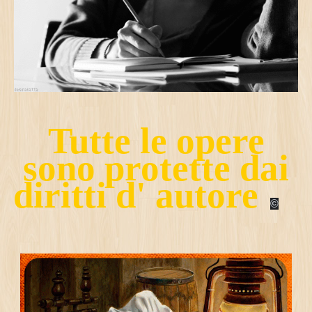
Tutte le opere
sono protette dai
diritti d' autore
©