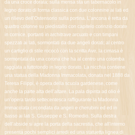
da una croce dorata; sulla mensa sta un tabernacolo in
legno dorato di forma classica con due colonnine ai lati ed
un rilievo dell'Ostensorio sulla portina. L’ancona è retta da
quattro colonne su piedistallo con capitelo corinzio dorate
in cornice, portanti in architrave arcuato e con timpani
spezzati ai lati, sormontati da due angeli dorati; al centro
un cartiglio di stile rococò con la scritta Ave, la cimasa è
sormontata da una corona che ha al centro una colomba
raggiata a tuttotondo in legno dorato. La nicchia contiene
una statua della Madonna Immacolata, donata nel 1888 da
Teresa Filippi, è opera della scuola gardenese, come
anche la parte alta dell’altare. La pala dipinta ad olio è
un’opera tardo settecentesca raffigurante la Madonna
Immacolata circondata da angeli e cherubini ed ed in
basso ai lati S. Giuseppe e S. Romedio. Sulla destra
dell'abside si apre la porta della sacrestia, che all'interno
presenta pochi semplici arredi ed una statuetta lignea di