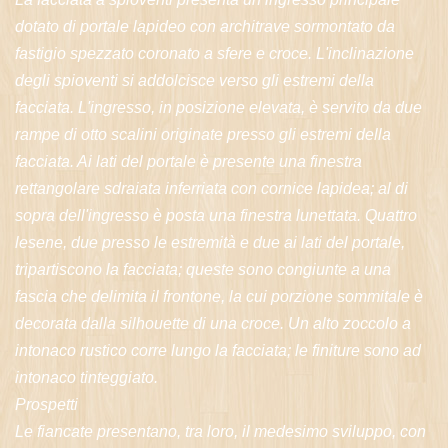
dotato di portale lapideo con architrave sormontato da
fastigio spezzato coronato a sfere e croce. L'inclinazione
degli spioventi si addolcisce verso gli estremi della
facciata. L'ingresso, in posizione elevata, è servito da due
rampe di otto scalini originate presso gli estremi della
facciata. Ai lati del portale è presente una finestra
rettangolare sdraiata inferriata con cornice lapidea; al di
sopra dell'ingresso è posta una finestra lunettata. Quattro
lesene, due presso le estremità e due ai lati del portale,
tripartiscono la facciata; queste sono congiunte a una
fascia che delimita il frontone, la cui porzione sommitale è
decorata dalla silhouette di una croce. Un alto zoccolo a
intonaco rustico corre lungo la facciata; le finiture sono ad
intonaco tinteggiato.
Prospetti
Le fiancate presentano, tra loro, il medesimo sviluppo, con