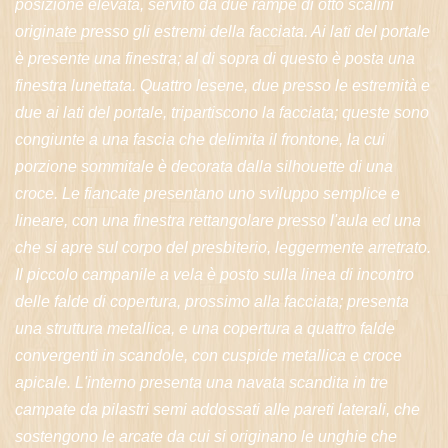
posizione elevata, servito da due rampe di otto scalini
originate presso gli estremi della facciata. Ai lati del portale
è presente una finestra; al di sopra di questo è posta una
finestra lunettata. Quattro lesene, due presso le estremità e
due ai lati del portale, tripartiscono la facciata; queste sono
congiunte a una fascia che delimita il frontone, la cui
porzione sommitale è decorata dalla silhouette di una
croce. Le fiancate presentano uno sviluppo semplice e
lineare, con una finestra rettangolare presso l'aula ed una
che si apre sul corpo del presbiterio, leggermente arretrato.
Il piccolo campanile a vela è posto sulla linea di incontro
delle falde di copertura, prossimo alla facciata; presenta
una struttura metallica, e una copertura a quattro falde
convergenti in scandole, con cuspide metallica e croce
apicale. L'interno presenta una navata scandita in tre
campate da pilastri semi addossati alle pareti laterali, che
sostengono le arcate da cui si originano le unghie che