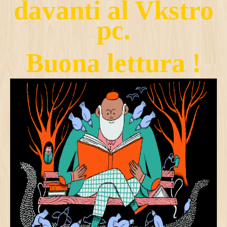
davanti al Vkstro
pc.
Buona lettura !