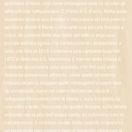
gnomone in ferro, così come rimangono sotto lo scialbo gli
affreschi che raffiguravano S. Pietro e S. Paolo. Nella parte
superiore rimane una finestra a mezzaluna ed una cornice
semplice divide il fronte culminante una piccola finestra a
croce. Al culmine delle due falde del tetto si erge una
piccola edicola lignea che ha funzione di campaniletto a
vela, che fino al 1916 conteneva una campana fusa nel
1672 e dedicata a S. Massenza. L'interno della chiesa è
costituito da un'unica aula absidata, che fino agli anni
sessanta presentava affreschi, come quelli all'esterno
imbiancati per la maggior parte, rimangono scoperti solo
alcuni episodi, come nel catino dell'abside, dove è
raffigurata l'Annunciazione di Maria. L'aula è coperta da
una volta a botte, illuminata da quattro finestre, sulla destra
entrando sta la pila dell'acqua santa, su colonnina tutta in
calcare rosso, il corridoio divide dodici banchi in larice su
un pavimento ottocentesco fatto di piastrelle ottagonali di