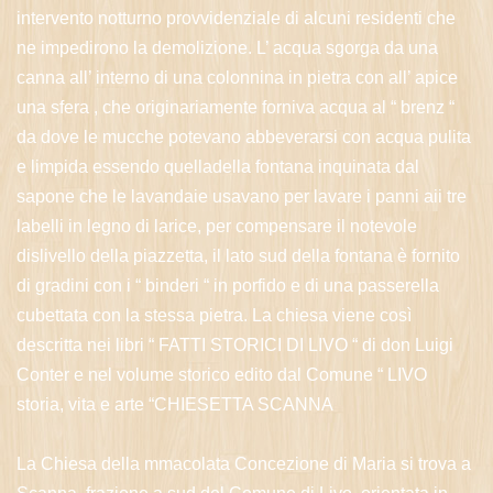
intervento notturno provvidenziale di alcuni residenti che
ne impedirono la demolizione. L’ acqua sgorga da una
canna all’ interno di una colonnina in pietra con all’ apice
una sfera , che originariamente forniva acqua al “ brenz “
da dove le mucche potevano abbeverarsi con acqua pulita
e limpida essendo quelladella fontana inquinata dal
sapone che le lavandaie usavano per lavare i panni aii tre
labelli in legno di larice, per compensare il notevole
dislivello della piazzetta, il lato sud della fontana è fornito
di gradini con i “ binderi “ in porfido e di una passerella
cubettata con la stessa pietra. La chiesa viene così
descritta nei libri “ FATTI STORICI DI LIVO “ di don Luigi
Conter e nel volume storico edito dal Comune “ LIVO
storia, vita e arte “CHIESETTA SCANNA
La Chiesa della mmacolata Concezione di Maria si trova a