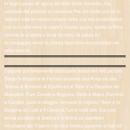
in legno posto all’ apice del tetto della chiesetta. Sta
uscendo dal portone la carissima Pia che porta con se in
silenzio tutte le miserie umane della sua vita tormentata e
con lo scialle nero si copre il vistoso gozzo, subito la Rina
scende la scaletta e le va incontro, la saluta e l’
accompagna verso la chiesa facendola accomodare nei
primi banchi.
Salgono poi lentamente dalla parte bassa del mio piccolo
Borgo la Beppina di Floriani assieme alla Rosy ed alla
Teresa di Boromei al Basilio ed al Tone e la Beppina dei
Masadori. Pure Davide e Beppina, Dolfo e Maria, Romilda
e Camillo, sono in viaggio. Arrivano in coppia l' Bepi e la
Beppina di Ciatti e il Genio di Turi e molti altri. Da nord
arriva puntuale la Sabina e si ferma ad aspettare
Arcangelo dei Trapeni che và a messa assieme ai figli ed