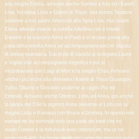
alla moglie Emilia, arrivano anche Sandro e Ilda ed i fratelli
Lino, Nicolina, Livio e Gianni di Tripoi, mia nonna Teodora
assieme a mio padre Arturo ed alla figlia Lina, mia madre
Elena attende invece la sorella Adelfina con il marito
Daniele e la suocera Anna di Paoli e si recano prima alla
casa della sorella Anna ad accompagnarla perchè malata
di artrosi reumatica. Dal bivio di Varollo si scorgono Laura
e Vigilio che accompagnano Angelica e poi si
incontravano con Luigi di Mori e la moglie Elisa. Arrivano
anche i più vicini alla chiesetta i fratelli di Tripoi Giuseppe,
Tullio, Ottavio e Giovanni assieme ai cugini Pio ed
Ernesto. Arrivano anche Ottorino, Lino, ed Anna, poi anche
la sposa del Cile la signora Anna assieme al Lelli con la
moglie Lidia e Romano con Bruna e Diomira. In questo mio
narrare ne ho nominati solo una parte dei tanti che ho
avuto l' onore e la fortuna di aver conosciuto, ma ce ne
sono molti altri che tengo stretti nel cuore dei miei più vivi e