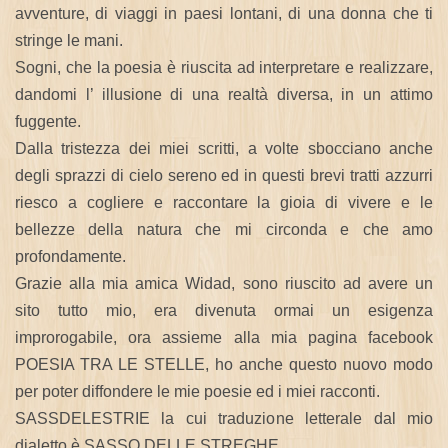
avventure, di viaggi in paesi lontani, di una donna che ti
stringe le mani.
Sogni, che la poesia è riuscita ad interpretare e realizzare,
dandomi l’ illusione di una realtà diversa, in un attimo
fuggente.
Dalla tristezza dei miei scritti, a volte sbocciano anche
degli sprazzi di cielo sereno ed in questi brevi tratti azzurri
riesco a cogliere e raccontare la gioia di vivere e le
bellezze della natura che mi circonda e che amo
profondamente.
Grazie alla mia amica Widad, sono riuscito ad avere un
sito tutto mio, era divenuta ormai un esigenza
improrogabile, ora assieme alla mia pagina facebook
POESIA TRA LE STELLE, ho anche questo nuovo modo
per poter diffondere le mie poesie ed i miei racconti.
SASSDELESTRIE la cui traduzione letterale dal mio
dialetto è SASSO DELLE STREGHE,