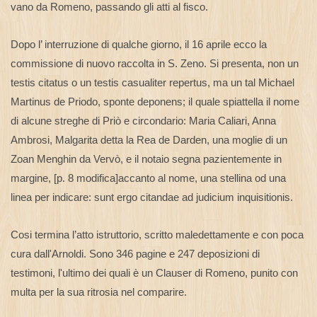
vano da Romeno, passando gli atti al fisco.
Dopo l’ interruzione di qualche giorno, il 16 aprile ecco la
commissione di nuovo raccolta in S. Zeno. Si presenta, non un
testis citatus o un testis casualiter repertus, ma un tal Michael
Martinus de Priodo, sponte deponens; il quale spiattella il nome
di alcune streghe di Priò e circondario: Maria Caliari, Anna
Ambrosi, Malgarita detta la Rea de Darden, una moglie di un
Zoan Menghin da Vervò, e il notaio segna pazientemente in
margine, [p. 8 modifica]accanto al nome, una stellina od una
linea per indicare: sunt ergo citandae ad judicium inquisitionis.
Cosi termina l’atto istruttorio, scritto maledettamente e con poca
cura dall'Arnoldi. Sono 346 pagine e 247 deposizioni di
testimoni, l'ultimo dei quali è un Clauser di Romeno, punito con
multa per la sua ritrosia nel comparire.