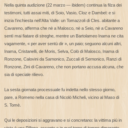
Nella quinta audizione (22 marzo — ibidem) continua la filza dei
testimoni, tutti assai miti, di Soio, Vasio, Cloz e Dambel: e si
inizia l’inchiesta nell’Alta Valle: un Tomazzoli di Cles. abitante a
Cavareno, afferma che nè a Malosco, nè a Seio, nè a Cavareno
sentì mai fiatare di streghe, mentre un Bartolameo Inama ne cita
vagamente, « per aver sentù dir », un paio; seguono alcuni altri,
Inama, Cristanelli, de Moris, Selva, Colò di Malosco, Inama di
Ronzone, Calovini da Sarnonico, Zuccali di Sernonico, Ranzi di
Ronzone, Zini di Cavareno, che non portano accusa alcuna, che
sia di speciale rilievo.
La sesta giornata processuale fu indetta nello stesso giorno,
pare, a Romeno nella casa di Nicolò Micheli, vicino al Maso di
S. Tomè.
Qui le deposizioni si aggravano e si concretano: la vittima più in
vista è una Pillona, assente e in quel torno di tempo dimorante