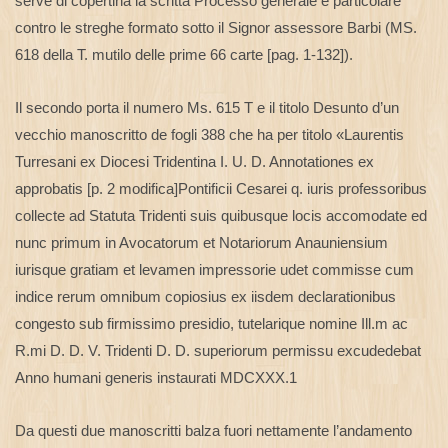
serve di copertina la scritta Processo generale e particolare
contro le streghe formato sotto il Signor assessore Barbi (MS.
618 della T. mutilo delle prime 66 carte [pag. 1-132]).
Il secondo porta il numero Ms. 615 T e il titolo Desunto d’un
vecchio manoscritto de fogli 388 che ha per titolo «Laurentis
Turresani ex Diocesi Tridentina I. U. D. Annotationes ex
approbatis [p. 2 modifica]Pontificii Cesarei q. iuris professoribus
collecte ad Statuta Tridenti suis quibusque locis accomodate ed
nunc primum in Avocatorum et Notariorum Anauniensium
iurisque gratiam et levamen impressorie udet commisse cum
indice rerum omnibum copiosius ex iisdem declarationibus
congesto sub firmissimo presidio, tutelarique nomine Ill.m ac
R.mi D. D. V. Tridenti D. D. superiorum permissu excudedebat
Anno humani generis instaurati MDCXXX.1
Da questi due manoscritti balza fuori nettamente l’andamento