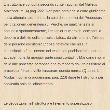
L’ istruttoria è condotta secondo i criteri adottati dal Malleus
Maleficorum (4) pag. 222. Non pare però che la corte giudicante
si sia attenuta solamente alla così detta norma del Processus
per citationem generalem.(5) Perchè, se qualche teste si
annuncia spontaneamente, il maggior numero dei comparsi a
deporre è definito colla formola citatus;: da chi fu fornito l’elenco
delle persone escutibili? E’ cosa notevole che nissun
ecclesiastico è nel novero dei testimoni: pochissime le persone
accademiche: la maggior parte sono contadini. Mancano i nomi
delle due honestae personae che avrebbero dovuto assistere al
processo, forse si volle trascurare questa norma (Quaest. I,
Modus incohandi processum, pag. 223) durante l'istruttoria per
applicarla solo nel dibattimento.
Le deposizioni nell’ istruttoria e l'elemento superstizioso.