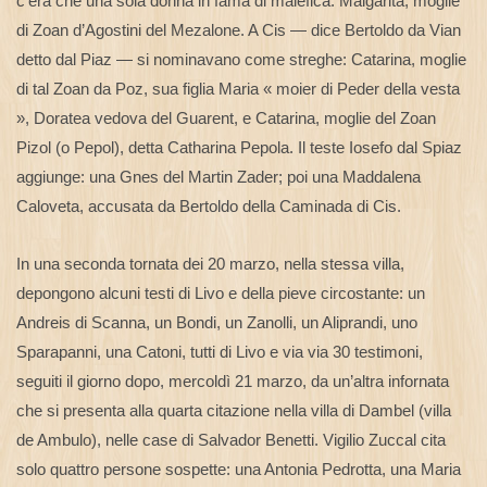
c’era che una sola donna in fama di malefica: Malgarita, moglie
di Zoan d’Agostini del Mezalone. A Cis — dice Bertoldo da Vian
detto dal Piaz — si nominavano come streghe: Catarina, moglie
di tal Zoan da Poz, sua figlia Maria « moier di Peder della vesta
», Doratea vedova del Guarent, e Catarina, moglie del Zoan
Pizol (o Pepol), detta Catharina Pepola. Il teste Iosefo dal Spiaz
aggiunge: una Gnes del Martin Zader; poi una Maddalena
Caloveta, accusata da Bertoldo della Caminada di Cis.
In una seconda tornata dei 20 marzo, nella stessa villa,
depongono alcuni testi di Livo e della pieve circostante: un
Andreis di Scanna, un Bondi, un Zanolli, un Aliprandi, uno
Sparapanni, una Catoni, tutti di Livo e via via 30 testimoni,
seguiti il giorno dopo, mercoldì 21 marzo, da un’altra infornata
che si presenta alla quarta citazione nella villa di Dambel (villa
de Ambulo), nelle case di Salvador Benetti. Vigilio Zuccal cita
solo quattro persone sospette: una Antonia Pedrotta, una Maria