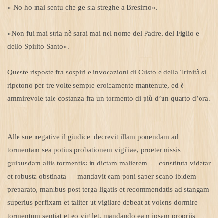
» No ho mai sentu che ge sia streghe a Bresimo».
«Non fui mai stria nè sarai mai nel nome del Padre, del Figlio e
dello Spirito Santo».
Queste risposte fra sospiri e invocazioni di Cristo e della Trinità si
ripetono per tre volte sempre eroicamente mantenute, ed è
ammirevole tale costanza fra un tormento di più d’un quarto d’ora.
Alle sue negative il giudice: decrevit illam ponendam ad
tormentam sea potius probationem vigiliae, proetermissis
guibusdam aliis tormentis: in dictam malierem — constituta videtar
et robusta obstinata — mandavit eam poni saper scano ibidem
preparato, manibus post terga ligatis et recommendatis ad stangam
superius perfixam et taliter ut vigilare debeat at volens dormire
tormentum sentiat et eo vigilet, mandando eam ipsam propriis