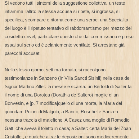
Si vedono tutti i sintomi della suggestione collettiva, un teste
infiamma l’altro: la stessa accusa si ripete, si ingrossa, si
specifica, scompare e ritorna come una serpe; una Specialita
del luogo è il ripetuto tentativo di rabdomantismo per mezzo del
cosidetto crivel, particolare questo che dal commissario è preso
assai sul serio ed è zelantemente ventilato. Si arrestano già
parecchi accusati.
Nello stesso giorno, settima tornata, si raccolgono
testimonianze in Sanzeno (In Villa Sancti Sisinii) nella casa del
Signor Martino Ziller: la messe è scarsa: un Bertoldi di Salter fa
il nome di una Dorotea (Dorathia de Saltero) moglie di un
Bonvesin, e [p. 7 modifica]quello di una morta, la Maria del
quondam Poloni di Malgolo, a Banco, Roschel e Sanzen
nessuna traccia di malefiche. A Casez una moglie di Romedio
Gatti che aveva il foletto in casa; a Salter: certa Maria del Zoan
Cristoflet, e qualche altra: le deposizioni sono mediocremente