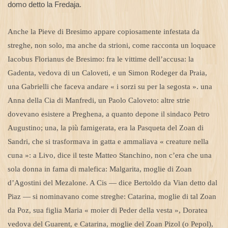
domo detto la Fredaja.
Anche la Pieve di Bresimo appare copiosamente infestata da
streghe, non solo, ma anche da strioni, come racconta un loquace
Iacobus Florianus de Bresimo: fra le vittime dell’accusa: la
Gadenta, vedova di un Caloveti, e un Simon Rodeger da Praia,
una Gabrielli che faceva andare « i sorzi su per la segosta ». una
Anna della Cia di Manfredi, un Paolo Caloveto: altre strie
dovevano esistere a Preghena, a quanto depone il sindaco Petro
Augustino; una, la più famigerata, era la Pasqueta del Zoan di
Sandri, che si trasformava in gatta e ammaliava « creature nella
cuna »: a Livo, dice il teste Matteo Stanchino, non c’era che una
sola donna in fama di malefica: Malgarita, moglie di Zoan
d’Agostini del Mezalone. A Cis — dice Bertoldo da Vian detto dal
Piaz — si nominavano come streghe: Catarina, moglie di tal Zoan
da Poz, sua figlia Maria « moier di Peder della vesta », Doratea
vedova del Guarent, e Catarina, moglie del Zoan Pizol (o Pepol),