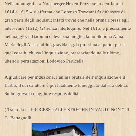
Nella monografia « Nonsberger Hexen-Prozesse in den Jahren
1614 e 1615 » si afferma che Lorenzo Torresani fu difensore di
gran parte degli inquisiti; infatti trovai che nella prima ripresa egli
intervenne (1612) (2) senza interloquire. Nel 1615, e precisamente
nel maggio, il Barbo uccideva sua moglie, la nobildonna Anna
Maria degli Alessandrini, gravida e, già prossima al parto, per la
qual cosa fu chiusa l’inquisizione, presenziando nelle ultime,
ulteriori pertrattazioni Lodovico Particella.
A giudicare per induzione, l’anima brutale dell' inquisizione e il
Barbo, il cui carattere è poi fatalmente lumeggiato dal suo delitto.
Su lui grava la maggiore responsabilità.
( Tratto da : “ PROCESSO ALLE STREGHE IN VAL DI NON “ di
G. Bertagnolli