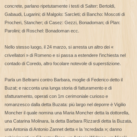
concrete, parlano ripetutamente i testi di Salter: Bertoldi,
Gabaudi, Lugarini; di Malgolo: Sarcleti; di Bancho: Moscoti di
Procheri, Stancher; di Casez: Gezzi, Bonadoman; di Plan:
Parolini; di Roschel: Bonadoman ecc.
Nello stesso luogo, il 24 marzo, si arresta un altro dei «
crivellatori » di Romeno e si passa a estendere l’inchiesta nel
contado di Coredo, altro focolare notevole di superstizione.
Parla un Beltrami contro Barbara, moglie di Federico detto il
Buzat; e racconta una lunga storia di fatturamento e di
sfatturamento, operati con 1m cerimoniale curioso e
romanzesco dalla detta Buzata: più largo nel deporre è Vigilio
Moncher il quale nomina una Maria Moncher detta la dottorella,
una Catarina Molinara, la detta Barbara Rizzardi detta la Buzata,
una Antonia di Antonio Zannet detta « la ’ncredada »; danno