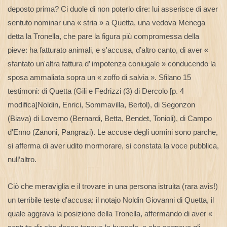
deposto prima? Ci duole di non poterlo dire: lui asserisce di aver
sentuto nominar una « stria » a Quetta, una vedova Menega
detta la Tronella, che pare la figura più compromessa della
pieve: ha fatturato animali, e s'accusa, d’altro canto, di aver «
sfantato un'altra fattura d’ impotenza coniugale » conducendo la
sposa ammaliata sopra un « zoffo di salvia ». Sfilano 15
testimoni: di Quetta (Gili e Fedrizzi (3) di Dercolo [p. 4
modifica]Noldin, Enrici, Sommavilla, Bertol), di Segonzon
(Biava) di Loverno (Bernardi, Betta, Bendet, Tonioli), di Campo
d'Enno (Zanoni, Pangrazi). Le accuse degli uomini sono parche,
si afferma di aver udito mormorare, si constata la voce pubblica,
null’altro.
Ciò che meraviglia e il trovare in una persona istruita (rara avis!)
un terribile teste d'accusa: il notajo Noldin Giovanni di Quetta, il
quale aggrava la posizione della Tronella, affermando di aver «