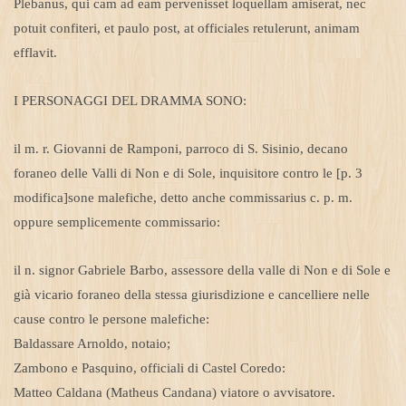
Plebanus, qui cam ad eam pervenisset loquellam amiserat, nec
potuit confiteri, et paulo post, at officiales retulerunt, animam
efflavit.
I PERSONAGGI DEL DRAMMA SONO:
il m. r. Giovanni de Ramponi, parroco di S. Sisinio, decano
foraneo delle Valli di Non e di Sole, inquisitore contro le [p. 3
modifica]sone malefiche, detto anche commissarius c. p. m.
oppure semplicemente commissario:
il n. signor Gabriele Barbo, assessore della valle di Non e di Sole e
già vicario foraneo della stessa giurisdizione e cancelliere nelle
cause contro le persone malefiche:
Baldassare Arnoldo, notaio;
Zambono e Pasquino, officiali di Castel Coredo:
Matteo Caldana (Matheus Candana) viatore o avvisatore.