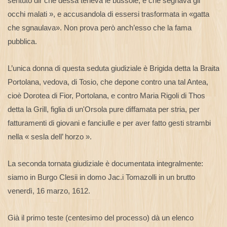
sentuto dir che dessa teneva le bussole, e che segnava gli
occhi malati », e accusandola di essersi trasformata in «gatta
che sgnaulava». Non prova però anch’esso che la fama
pubblica.
L’unica donna di questa seduta giudiziale è Brigida detta la Braita
Portolana, vedova, di Tosio, che depone contro una tal Antea,
cioè Dorotea di Fior, Portolana, e contro Maria Rigoli di Thos
detta la Grill, figlia di un'Orsola pure diffamata per stria, per
fatturamenti di giovani e fanciulle e per aver fatto gesti strambi
nella « sesla dell’ horzo ».
La seconda tornata giudiziale è documentata integralmente:
siamo in Burgo Clesii in domo Jac.i Tomazolli in un brutto
venerdì, 16 marzo, 1612.
Già il primo teste (centesimo del processo) dà un elenco