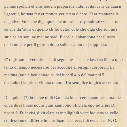
pannis spoliari et aliis ibidem preparatis indui et ita iustis de causis
ligaretur, hortata fait et monita veritatem dicere. Essa mantiene le
negative: Volè che diga quel che no sai — risponde stizzita — ne
so che dir’altro di quello ch’ho detto; cole che diga che son una
stria se no son, ne mai nè sarò. E così si abbandona per il resto
della notte e per il giorno dopo sullo scanno del supplizio.
E’ registrato a verbale — il dì seguente — che è lasciata libera quel
tanto di tempo necessario per accudire ai bisogni corporali. La
mattina (non è ben chiaro se del lunedì 4 o del martedì 5
dicembre) la prima vittima muore. Un semplice tragico accenno:
Die quinta (?) in mane obiit Gadenta in carcere quam hesterna die
circa duas horas noctis cum Zambono ofiiciali, ego notarius D.
nostri S. D. invisi, dixit clara et intelligibili voce loquens se velle
confessionem differre in crastinam ecc. ecc. fuit evocatas. N. O.