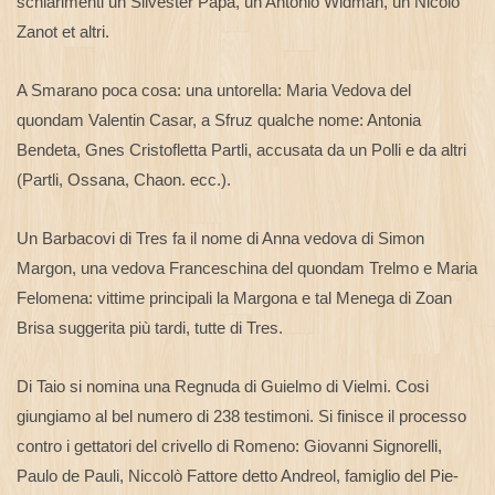
schiarimenti un Silvester Papa, un Antonio Widman, un Nicolò
Zanot et altri.
A Smarano poca cosa: una untorella: Maria Vedova del
quondam Valentin Casar, a Sfruz qualche nome: Antonia
Bendeta, Gnes Cristofletta Partli, accusata da un Polli e da altri
(Partli, Ossana, Chaon. ecc.).
Un Barbacovi di Tres fa il nome di Anna vedova di Simon
Margon, una vedova Franceschina del quondam Trelmo e Maria
Felomena: vittime principali la Margona e tal Menega di Zoan
Brisa suggerita più tardi, tutte di Tres.
Di Taio si nomina una Regnuda di Guielmo di Vielmi. Cosi
giungiamo al bel numero di 238 testimoni. Si finisce il processo
contro i gettatori del crivello di Romeno: Giovanni Signorelli,
Paulo de Pauli, Niccolò Fattore detto Andreol, famiglio del Pie-