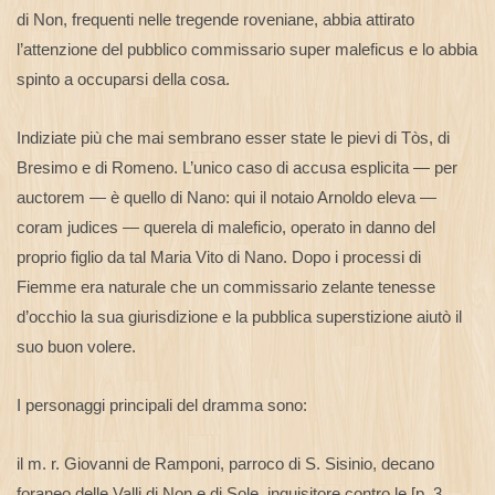
di Non, frequenti nelle tregende roveniane, abbia attirato
l’attenzione del pubblico commissario super maleficus e lo abbia
spinto a occuparsi della cosa.
Indiziate più che mai sembrano esser state le pievi di Tòs, di
Bresimo e di Romeno. L’unico caso di accusa esplicita — per
auctorem — è quello di Nano: qui il notaio Arnoldo eleva —
coram judices — querela di maleficio, operato in danno del
proprio figlio da tal Maria Vito di Nano. Dopo i processi di
Fiemme era naturale che un commissario zelante tenesse
d’occhio la sua giurisdizione e la pubblica superstizione aiutò il
suo buon volere.
I personaggi principali del dramma sono:
il m. r. Giovanni de Ramponi, parroco di S. Sisinio, decano
foraneo delle Valli di Non e di Sole, inquisitore contro le [p. 3