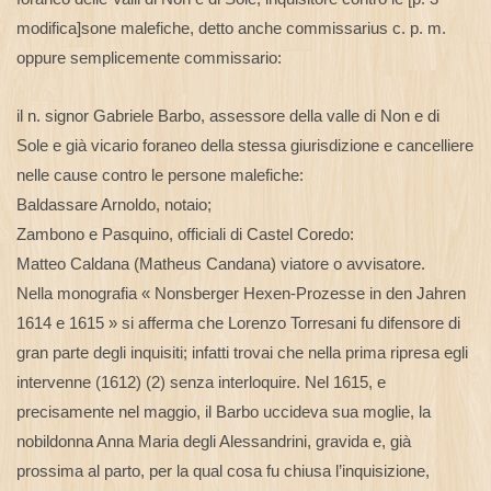
modifica]sone malefiche, detto anche commissarius c. p. m.
oppure semplicemente commissario:
il n. signor Gabriele Barbo, assessore della valle di Non e di
Sole e già vicario foraneo della stessa giurisdizione e cancelliere
nelle cause contro le persone malefiche:
Baldassare Arnoldo, notaio;
Zambono e Pasquino, officiali di Castel Coredo:
Matteo Caldana (Matheus Candana) viatore o avvisatore.
Nella monografia « Nonsberger Hexen-Prozesse in den Jahren
1614 e 1615 » si afferma che Lorenzo Torresani fu difensore di
gran parte degli inquisiti; infatti trovai che nella prima ripresa egli
intervenne (1612) (2) senza interloquire. Nel 1615, e
precisamente nel maggio, il Barbo uccideva sua moglie, la
nobildonna Anna Maria degli Alessandrini, gravida e, già
prossima al parto, per la qual cosa fu chiusa l’inquisizione,