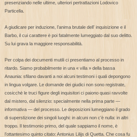
presenziando nelle ultime, ulteriori pertrattazioni Lodovico
Particella.
A giudicare per induzione, l’anima brutale dell' inquisizione e il
Barbo, il cui carattere è poi fatalmente lumeggiato dal suo delitto.
Su lui grava la maggiore responsabilità.
Per colpa dei documenti mutili ci presentiamo al processo in
ritardo. Siamo probabilmente in una « villa » della bassa
Anaunia: sfilano davanti a noi alcuni testimoni i quali depongono
in lingua volgare. Le domande dei giudici non sono registrate,
cosicchè le truci figure degli inquisitori ci paiono quasi ravvolte
dal mistero, dal silenzio: specialmente nella prima parte —
informativa — del processo. Le deposizioni lumeggiano il grado
di superstizione dei singoli luoghi: in alcuni non c’è nulla: in altri
troppo. Il testimonio primo, del quale sappiamo il nome, è
l’ottantesimo quinto citato: Antonius Lilijs di Quetta. Che cosa fu