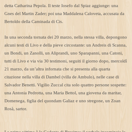
detta Catharina Pepola. Il teste Iosefo dal Spiaz aggiunge: una
Gnes del Martin Zader; poi una Maddalena Caloveta, accusata da
Bertoldo della Caminada di Cis.
In una seconda tornata dei 20 marzo, nella stessa villa, depongono
alcuni testi di Livo e della pieve circostante: un Andreis di Scanna,
un Bondi, un Zanolli, un Aliprandi, uno Sparapanni, una Catoni,
tutti di Livo e via via 30 testimoni, seguiti il giorno dopo, mercoldì
21 marzo, da un’altra infornata che si presenta alla quarta
citazione nella villa di Dambel (villa de Ambulo), nelle case di
Salvador Benetti. Vigilio Zuccal cita solo quattro persone sospette:
una Antonia Pedrotta, una Maria Bettol, una giovena da maritar,
Domenega, figlia del quondam Galiaz e uno stregone, un Zoan
Rosà, sartor.
La prima vittima è la Gadenta di Bresimo: il verbale incomincia la