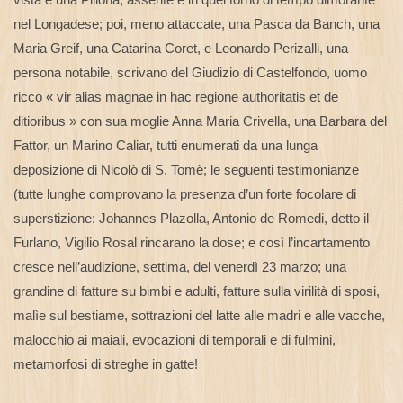
nel Longadese; poi, meno attaccate, una Pasca da Banch, una
Maria Greif, una Catarina Coret, e Leonardo Perizalli, una
persona notabile, scrivano del Giudizio di Castelfondo, uomo
ricco « vir alias magnae in hac regione authoritatis et de
ditioribus » con sua moglie Anna Maria Crivella, una Barbara del
Fattor, un Marino Caliar, tutti enumerati da una lunga
deposizione di Nicolò di S. Tomè; le seguenti testimonianze
(tutte lunghe comprovano la presenza d’un forte focolare di
superstizione: Johannes Plazolla, Antonio de Romedi, detto il
Furlano, Vigilio Rosal rincarano la dose; e così l’incartamento
cresce nell’audizione, settima, del venerdì 23 marzo; una
grandine di fatture su bimbi e adulti, fatture sulla virilità di sposi,
malìe sul bestiame, sottrazioni del latte alle madri e alle vacche,
malocchio ai maiali, evocazioni di temporali e di fulmini,
metamorfosi di streghe in gatte!