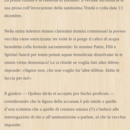
sua prosa coll’invocazione della santissima Trinità e colla data 13
dicembre.
Nella stuba inferiori domus clarissimi domini commissari la povera
vecchia viene esorcizzata: tre volte le si porge il calice di acqua
benedetta colla formola sacramentale: In nomine Patris, Filii e
Spiritui Sancti per istum potum aquae benedictae dissolvatur in te
omnis virtus demoniaca! Le si chiede se voglia fare altre difese;
risponde: «Signor non, che non voglio far’altre diffese. Iddio le
faccia per mi!»
Il giudice — Quibus dictis et acceptis pro fischo proficuis —
considerando che la figura della accusata è più simile a quello
d’una scimmia che a quello di creatura umana (!!) s’induce alle
interrogazioni di rito e all’ammonizione a parlare, al che la vecchia
risponde: