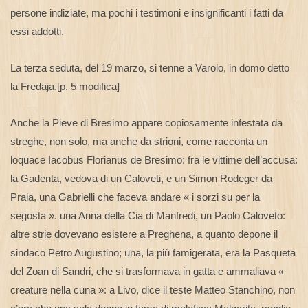
persone indiziate, ma pochi i testimoni e insignificanti i fatti da
essi addotti.
La terza seduta, del 19 marzo, si tenne a Varolo, in domo detto
la Fredaja.[p. 5 modifica]
Anche la Pieve di Bresimo appare copiosamente infestata da
streghe, non solo, ma anche da strioni, come racconta un
loquace Iacobus Florianus de Bresimo: fra le vittime dell’accusa:
la Gadenta, vedova di un Caloveti, e un Simon Rodeger da
Praia, una Gabrielli che faceva andare « i sorzi su per la
segosta ». una Anna della Cia di Manfredi, un Paolo Caloveto:
altre strie dovevano esistere a Preghena, a quanto depone il
sindaco Petro Augustino; una, la più famigerata, era la Pasqueta
del Zoan di Sandri, che si trasformava in gatta e ammaliava «
creature nella cuna »: a Livo, dice il teste Matteo Stanchino, non