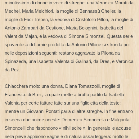
minutissimo di donne in voce di streghe: una Veronica Morati da
Mechel, Maria Melchiori, la moglie di Bennassù Cheller, la
moglie di Faci Trepen, la vedova di Cristofollo Pillon, la moglie di
Antonio Zambart da Cestione, Maria Bolognini, Isabetta del
Valent da Majan, e la vedova di Simone Simonzel. Questa serie
spaventosa di Lamie prodotta da Antonio Pillone si sfronda poi
nelle deposizioni seguenti: restano aggravate la Pilona da
Spinazeda, una Isabetta Valenta di Galinari, da Dres, e Veronica
da Pez.
Chiacchera molto una donna, Diana Tomazzolli, moglie di
Francesco di Brez, la quale mette a brutto partito la Isabella
Valenta per certe fatture fatte sur una figlioletta della teste;
mentre un Giovanni Pontati parla di altre streghe. In fine entrano
in scena due anime oneste: Domenica Simoncella e Malgarita
Simoncelli che rispondono « nihil scire ». In generale le accuse
nella pieve appaiono vaghe e di natura assai leggera: molto le