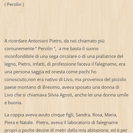
( Perolin )
A ricordare Antonioni Pietro, da noi chiamato più
comunemente “ Perolin “, a me basta il suono
inconfondibile di una sega circolare o di una piallatrice del
legno, Pietro, infatti, di professione faceva il falegname, era
una persona saggia ed onesta come pochi ho
conosciuto,non era nativo di Livo, ma proveniva del piccolo
paese montano di Bresimo, aveva sposato una donna di
Livo che si chiamava Silvia Agosti, anche lei una donna umile
e buona.
La coppia aveva avuto cinque figli, Sandra, Rosa, Maria,
Piera e Natale. Pietro, aveva il laboratorio di falegname
propri a poche decine di metri dalla mia abitazione, ed è per