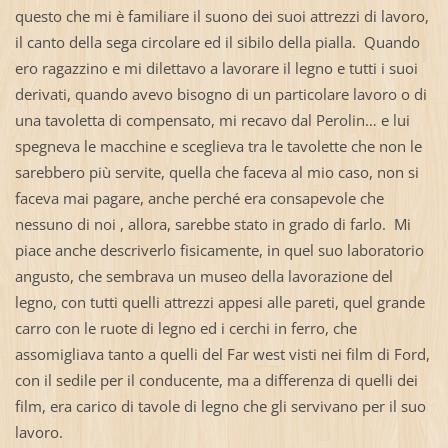
questo che mi è familiare il suono dei suoi attrezzi di lavoro,
il canto della sega circolare ed il sibilo della pialla. Quando
ero ragazzino e mi dilettavo a lavorare il legno e tutti i suoi
derivati, quando avevo bisogno di un particolare lavoro o di
una tavoletta di compensato, mi recavo dal Perolin… e lui
spegneva le macchine e sceglieva tra le tavolette che non le
sarebbero più servite, quella che faceva al mio caso, non si
faceva mai pagare, anche perché era consapevole che
nessuno di noi , allora, sarebbe stato in grado di farlo. Mi
piace anche descriverlo fisicamente, in quel suo laboratorio
angusto, che sembrava un museo della lavorazione del
legno, con tutti quelli attrezzi appesi alle pareti, quel grande
carro con le ruote di legno ed i cerchi in ferro, che
assomigliava tanto a quelli del Far west visti nei film di Ford,
con il sedile per il conducente, ma a differenza di quelli dei
film, era carico di tavole di legno che gli servivano per il suo
lavoro.