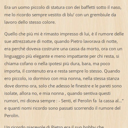
Era un uomo piccolo di statura con dei baffetti sotto il naso,
me lo ricordo sempre vestito di blu’ con un grembiule da
lavoro dello stesso colore.
Quello che più mi è rimasto impresso di lui, è il rumore delle
sue attrezzature di notte, quando Pietro lavorava di notte,
era perché doveva costruire una cassa da morto, ora con un
linguaggio più elegante e meno impattante per chi resta, si
chiama cofano o nella ipotesi più dura, bara, ma poco
importa, il contenuto era e resta sempre lo stesso. Quando
ero piccolo, io dormivo con mia nonna, nella stessa stanza
dove dormo ora, solo che adesso le finestre e le pareti sono
isolate, allora no, e mia nonna , quando sentiva questi
rumori, mi diceva sempre : - Senti, el Perolin fa la cassa al…”
e quanti nomi ricordo sono passati scorrendo il rumore del
Perolin.
Un ricordo piacevole di Pietro era il suo hobby che