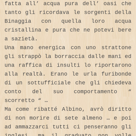
fatta all’ acqua pura dell’ oasi che
tanto gli ricordava le sorgenti della
Binaggia con quella loro acqua
cristallina e pura che ne potevi bere
a sazietà.
Una mano energica con uno strattone
gli strappò la borraccia dalle mani ed
una raffica di insulti lo riportarono
alla realtà. Erano le urla furibonde
di un sottufficiale che gli chiedeva
conto del suo comportamento “
scorretto “ …
Ma come ribatté Albino, avrò diritto
di non morire di sete almeno … e poi
ad ammazzarci tutti ci penseranno gli
inglesi… ma il graduato non volle